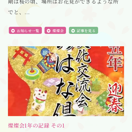
期は桜の頃、場所はお花見ができるような所
でと、...
お知らせ一覧
燦燦会
記事を見る
燦燦会1年の記録 その1