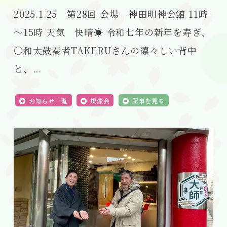
2025.1.25 第28回 会場 神田明神会館 11時
～15時 天気 快晴☀️ 令和七年の新年を寿ぎ、
○和太鼓奏者TAKERUさんの凛々しい背中
と、...
お知らせ一覧
燦燦会
記事を見る